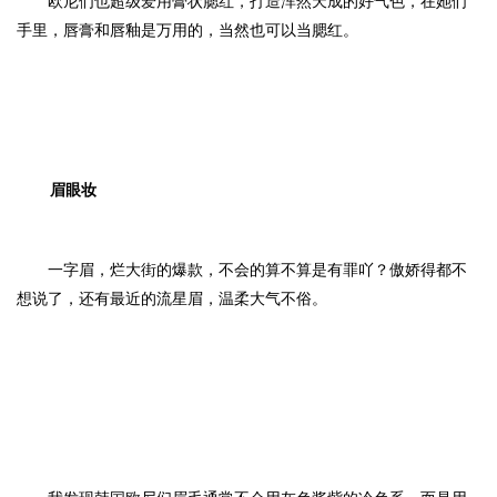
欧尼们也超级爱用膏状腮红，打造浑然天成的好气色，在她们
手里，唇膏和唇釉是万用的，当然也可以当腮红。
眉眼妆
一字眉，烂大街的爆款，不会的算不算是有罪吖？傲娇得都不
想说了，还有最近的流星眉，温柔大气不俗。