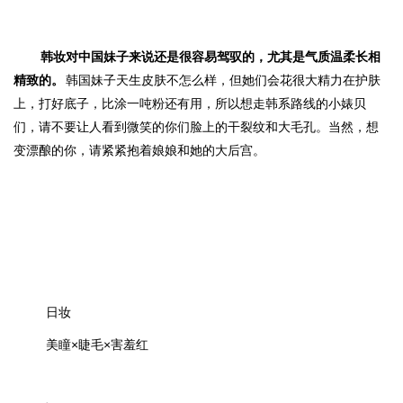
韩妆对中国妹子来说还是很容易驾驭的，尤其是气质温柔长相
精致的。
韩国妹子天生皮肤不怎么样，但她们会花很大精力在护肤
上，打好底子，比涂一吨粉还有用，所以想走韩系路线的小婊贝
们，请不要让人看到微笑的你们脸上的干裂纹和大毛孔。当然，想
变漂酿的你，请紧紧抱着娘娘和她的大后宫。
日妆
美瞳×睫毛×害羞红