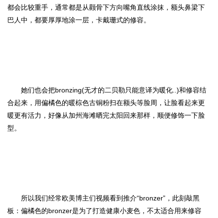
都会比较重手，通常都是从颧骨下方向嘴角直线涂抹，额头鼻梁下
巴人中，都要厚厚地涂一层，卡戴珊式的修容。
她们也会把bronzing(无才的二贝勒只能意译为暖化..)和修容结
合起来，用偏橘色的暖棕色古铜粉扫在额头等脸周，让脸看起来更
暖更有活力，好像从加州海滩晒完太阳回来那样，顺便修饰一下脸
型。
所以我们经常欧美博主们视频看到推介“bronzer”，此刻敲黑
板：偏橘色的bronzer是为了打造健康小麦色，不太适合用来修容