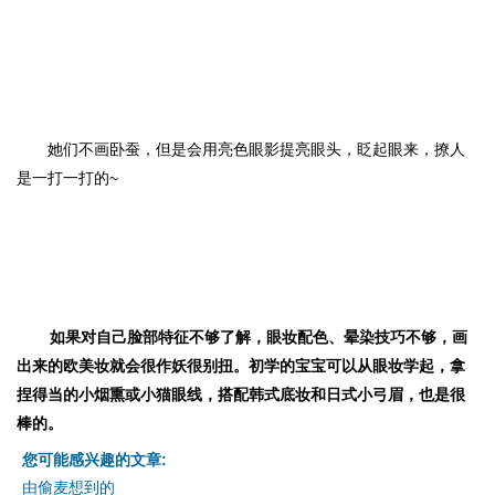
她们不画卧蚕，但是会用亮色眼影提亮眼头，眨起眼来，撩人
是一打一打的~
如果对自己脸部特征不够了解，眼妆配色、晕染技巧不够，画
出来的欧美妆就会很作妖很别扭。初学的宝宝可以从眼妆学起，拿
捏得当的小烟熏或小猫眼线，搭配韩式底妆和日式小弓眉，也是很
棒的。
您可能感兴趣的文章:
由偷麦想到的