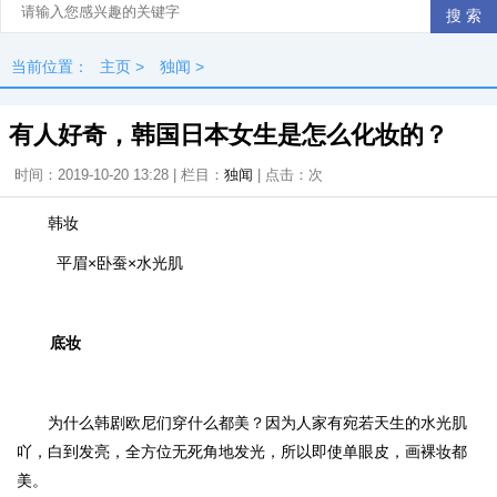
当前位置：
主页
>
独闻
>
有人好奇，韩国日本女生是怎么化妆的？
时间：2019-10-20 13:28 | 栏目：
独闻
| 点击：
次
韩妆
平眉×卧蚕×水光肌
底妆
为什么韩剧欧尼们穿什么都美？因为人家有宛若天生的水光肌
吖，白到发亮，全方位无死角地发光，所以即使单眼皮，画裸妆都
美。