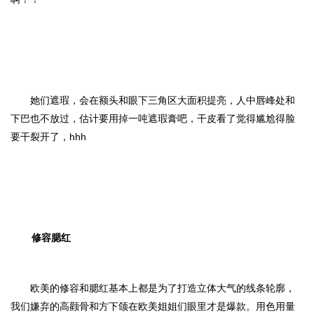
她们遮瑕，会在额头和眼下三角区大面积提亮，人中唇峰处和
下巴也不放过，估计要用掉一吨遮瑕膏吧，干皮看了觉得尴尬得脸
要干裂开了，hhh
修容腮红
欧美的修容和腮红基本上都是为了打造立体大气的线条轮廓，
我们嫌弃的高颧骨和方下颌在欧美姐姐们眼里才是爆款。用色用量