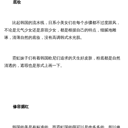
底妆
比起韩国的流水线，日系小美女们在每个步骤都不过度跟风，
不论是元气少女还是原宿少女，都是根据自己的特点，细腻地雕
琢，清薄自然的底妆，没有高调韩式水光肌。
霓虹妹子们有着韩国欧尼们追求的天生好皮肤，粉底都是自然
清透的，遮瑕也是形式上画一下。
修容腮红
韩国的美是有标准的，而霓虹国的萌可以是肉多多的，所以修