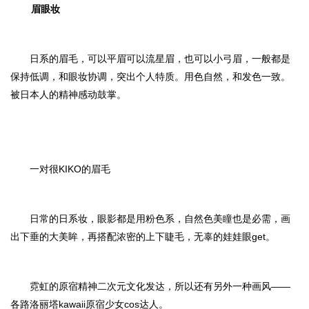
眉眼妆
日系的眉毛，可以平眉可以流星眉，也可以小弓眉，一般都是
保持低调，和眼妆协调，突出个人特质。用色自然，和发色一致。
被日本人的精神感动鼓掌。
一对很KIKO的眉毛
日常的日系妆，眼影都是用粉色系，自然色美瞳也是必需，画
出下垂的大美眸，再搭配浓密的上下睫毛，无辜的娃娃眼get。
霓虹的原宿精神二次元文化发达，所以还有另外一种画风——
各路洛丽塔kawaii原宿少女cos达人。