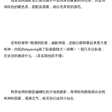
我发现韩国欧尼们眉毛通常不会用灰色酱紫的冷色系，而是用
深棕色的暖色系，搭配染眉膏，画出毛茸茸的眉毛。
还有卧蚕呀~饱满的卧蚕，减龄神器，还能让眼睛看起来更大更
有神；内双的dayeong画了卧蚕眼睛大一倍啊！！我只关注卧蚕，
完全没听她讲什么..（其实我也听不懂）
韩系妆用的都是偏橘红的大地色眼影，再用棕色眼线画出自然
有神的双眼，满满元气，收买你们这些小仙女。