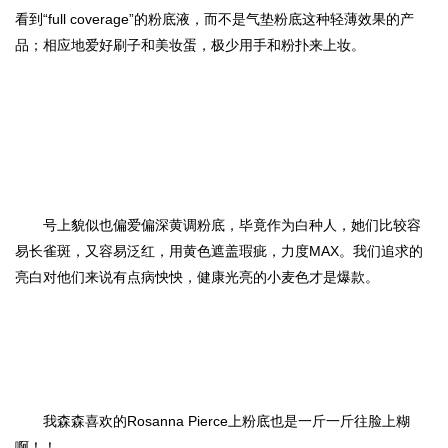
看到“full coverage”的粉底液，而不是气垫粉底这种轻薄效果的产
品；相应地爱好刷子和美妆蛋，极少用手和粉扑来上妆。
号上貌似也偏爱偏深黄调粉底，毕竟作为白种人，她们比较容
易长雀斑，又容易泛红，用黄色遮盖瑕疵，力度MAX。我们追求的
亮白对他们来说有点病怏怏，健康光亮的小麦色才是爆款。
我森森喜欢的
Rosanna Pierce
上
粉底也是一斤一斤往脸上糊
啊！！