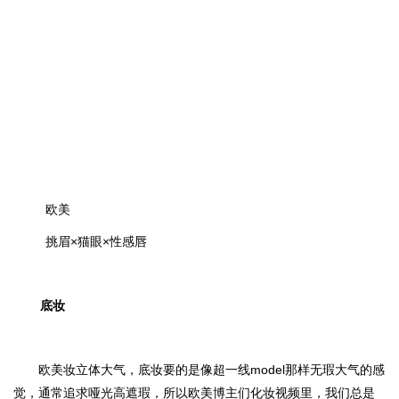
欧美
挑眉×猫眼×性感唇
底妆
欧美妆立体大气，底妆要的是像超一线model那样无瑕大气的感
觉，通常追求哑光高遮瑕，所以欧美博主们化妆视频里，我们总是