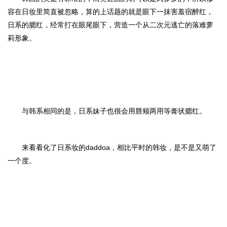
容在日妆里简直被忽略，算的上话题的就是眼下一抹害羞宿醉红，
日系的腮红，经常打在眼尾眼下，营造一个从二次元逃亡的落难萝
莉形象。
与韩系相同的是，日系妹子也很会用唇颊两用等膏状腮红。
来看看化了日系妆的daddoa，相比平时的韩妆，是不是又萌了
一个度。