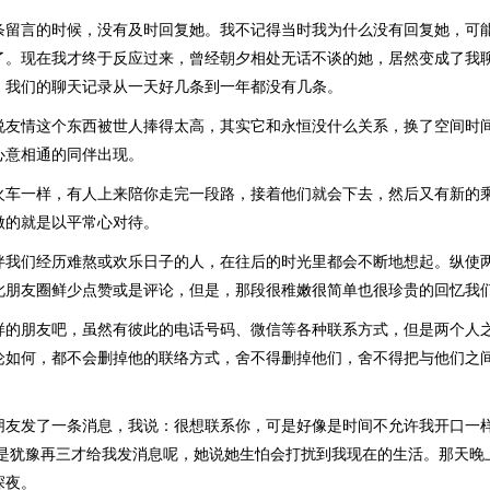
条留言的时候，没有及时回复她。我不记得当时我为什么没有回复她，可
了。现在我才终于反应过来，曾经朝夕相处无话不谈的她，居然变成了我
。我们的聊天记录从一天好几条到一年都没有几条。
说友情这个东西被世人捧得太高，其实它和永恒没什么关系，换了空间时
心意相通的同伴出现。
火车一样，有人上来陪你走完一段路，接着他们就会下去，然后又有新的
做的就是以平常心对待。
伴我们经历难熬或欢乐日子的人，在往后的时光里都会不断地想起。纵使
此朋友圈鲜少点赞或是评论，但是，那段很稚嫩很简单也很珍贵的回忆我
样的朋友吧，虽然有彼此的电话号码、微信等各种联系方式，但是两个人
论如何，都不会删掉他的联络方式，舍不得删掉他们，舍不得把与他们之
朋友发了一条消息，我说：很想联系你，可是好像是时间不允许我开口一
不是犹豫再三才给我发消息呢，她说她生怕会打扰到我现在的生活。那天晚
深夜。