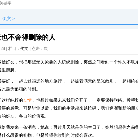
奖文
>
天也不舍得删除的人
:28 | 栏目：
奖文
| 点击：
次
微信好友，想把那些无关紧要的人统统删除，突然之间看到一个许久不联
海里翻腾。
最要好，一起去过很远的地方旅行，一起披着满天的星光散步，一起相约
彼此最为狼狈的时刻。
间这样纯粹的
友情
，也想过如果未来我们分开了，一定要保持联络。希望
断层的感觉。可是毕业以后，我们的生活越来越忙碌，我们逐渐和新的朋
自的好友、各自的价值观。
然给我发来一条消息，她说：再过几天就是你的生日了，突然想起你之前
是什么昂贵的礼物，但是希望你收到的时候会喜欢。