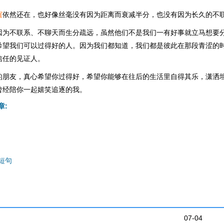
谊
依然还在，也好像丝毫没有因为距离而衰减半分，也没有因为长久的不
因为不联系、不聊天而生分疏远，虽然他们不是我们一有好事就立马想要
希望我们可以过得好的人。因为我们都知道，我们都是彼此在那段青涩的
信任的见证人。
的朋友，真心希望你过得好，希望你能够在往后的生活里自得其乐，潇洒
曾经陪你一起嬉笑追逐的我。
章:
短句
07-04