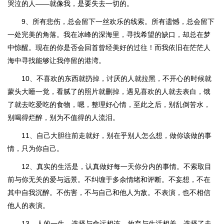
哭泣的人——就像我，是要失去一切的。
9、所有悲伤，总会留下一丝欢乐的线索。所有遗憾，总会留下
一处完美的角落。我在冰峰的深海里，寻找希望的缺口，却总在梦
中惊醒。现在的你是否会回首曾经美好的过往！而我依旧在茫茫人
海中寻找能够让我停留的港湾。
10、不喜欢的东西就扔掉，讨厌的人就拉黑，不开心的时候就
蒙头大睡一觉，看腻了的照片就删掉，遇见喜欢的人就去表白，饿
了就去吃爱吃的食物，嗯，整理好心情，至此之后，别乱倒苦水，
别喝得烂醉，别为不值得的人流泪。
11、自己大胆往前走就好，别在乎别人怎么想，做你该做的事
情，只为你自己。
12、真实的生活是，认真做好每一天你分内的事情。不索取目
前与你无关的爱与远景。不纠缠于多余情绪和评断。不妄想，不在
其中自我沉醉。不伤害，不与自己和他人为敌。不表演，也不相信
他人的表演。
13、人的一生，选择与命运相连，放弃与生活相关。选择了走