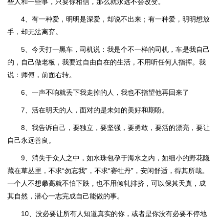
些人和一些事，只要你相信，那么就永远不会改变。
4、有一种爱，明明是深爱，却说不出来；有一种爱，明明想放
手，却无法离弃。
5、今天打一黑车，司机说：我是个不一样的司机，车是我自己
的，自己做老板，我要过自由自在的生活，不用听任何人指挥。我
说：师傅，前面右转。
6、一声不响就丢下我走掉的人，我也不指望他再回来了
7、活在明天的人，面对的是未知的美好和期盼。
8、我告诉自己，要独立，要坚强，要勇敢，要活的漂亮，要让
自己永远善良。
9、消失于众人之中，如水珠包孕于海水之内，如细小的野花隐
藏在草丛里，不求“勿忘我”，不求“赛牡丹”，安闲舒适，得其所哉。
一个人不想攀高就不怕下跌，也不用倾轧排挤，可以保其天真，成
其自然，潜心一志完成自己能做的事。
10、没必要让所有人知道真实的你，或者是你没有必要不停地