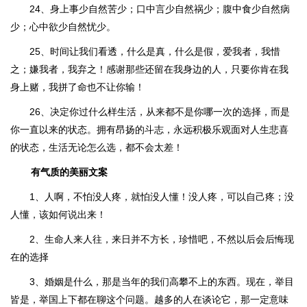
24、身上事少自然苦少；口中言少自然祸少；腹中食少自然病
少；心中欲少自然忧少。
25、时间让我们看透，什么是真，什么是假，爱我者，我惜
之；嫌我者，我弃之！感谢那些还留在我身边的人，只要你肯在我
身上赌，我拼了命也不让你输！
26、决定你过什么样生活，从来都不是你哪一次的选择，而是
你一直以来的状态。拥有昂扬的斗志，永远积极乐观面对人生悲喜
的状态，生活无论怎么选，都不会太差！
有气质的美丽文案
1、人啊，不怕没人疼，就怕没人懂！没人疼，可以自己疼；没
人懂，该如何说出来！
2、生命人来人往，来日并不方长，珍惜吧，不然以后会后悔现
在的选择
3、婚姻是什么，那是当年的我们高攀不上的东西。现在，举目
皆是，举国上下都在聊这个问题。越多的人在谈论它，那一定意味