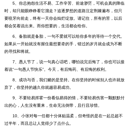
5、你总抱怨生活不易、工作辛苦、前途渺茫，可机会真的降临
时，却只能眼睁睁看它溜走？追逐梦想的道路注定荆棘遍布，但只
要咬牙向前走，终有一天你会灿烂绽放。请记住，所有的苦，以后
都会笑着说出来。而你想要的，生活都会给你。
6、备胎就是备胎，一句不爱就可以给你多年的等待一个交代。
如果从一开始就没有握住最想要牵的手，错过的岁月就会成为不断
的寻找和将就。
7、愚人节了，说一句真心话吧，哪怕说完后悔了，你也可以接
着说“一句愚人节快乐”。今天，有后悔药、有后悔的权利。
8、成功与否，我们赌的是坚持。在你坚持的时候别人也许就放
弃了，你坚持的越久你就越容易成功。
9、不要轻易挥霍一份看似易得的情，不要轻易伤害一颗默默付
出的心，人生没有重来，生命无法倒带，且行且珍惜。
10、小张对每一任都十分体贴温柔，但奇怪的是在一起总超不
过半年，而且总让人觉得少了点什么。