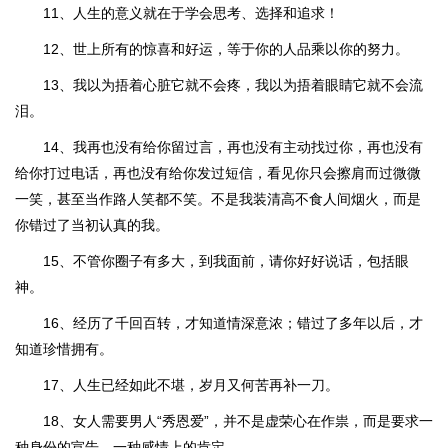
11、人生的意义就在于学会思考、选择和追求！
12、世上所有的惊喜和好运，等于你的人品乘以你的努力。
13、我以为捂着心脏它就不会疼，我以为捂着眼睛它就不会流
泪。
14、我再也没有给你留过言，再也没有主动找过你，再也没有
给你打过电话，再也没有给你发过短信，看见你只会擦肩而过微微
一笑，甚至当作路人笑都不笑。不是我装清高不食人间烟火，而是
你错过了当初认真的我。
15、不管你圈子有多大，到我面前，请你好好说话，包括眼
神。
16、经历了千回百转，才知道情深意浓；错过了多年以后，才
知道珍惜拥有。
17、人生已经如此不堪，岁月又何苦再补一刀。
18、女人需要男人“秀恩爱”，并不是虚荣心在作祟，而是要求一
种身份的宣告，一种感情上的肯定。