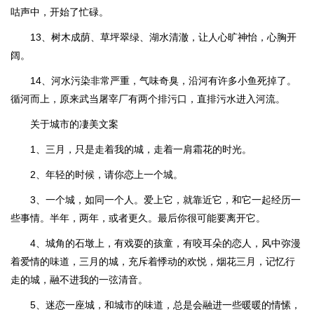
咕声中，开始了忙碌。
13、树木成荫、草坪翠绿、湖水清澈，让人心旷神怡，心胸开
阔。
14、河水污染非常严重，气味奇臭，沿河有许多小鱼死掉了。
循河而上，原来武当屠宰厂有两个排污口，直排污水进入河流。
关于城市的凄美文案
1、三月，只是走着我的城，走着一肩霜花的时光。
2、年轻的时候，请你恋上一个城。
3、一个城，如同一个人。爱上它，就靠近它，和它一起经历一
些事情。半年，两年，或者更久。最后你很可能要离开它。
4、城角的石墩上，有戏耍的孩童，有咬耳朵的恋人，风中弥漫
着爱情的味道，三月的城，充斥着悸动的欢悦，烟花三月，记忆行
走的城，融不进我的一弦清音。
5、迷恋一座城，和城市的味道，总是会融进一些暖暖的情愫，