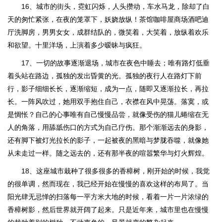
16、城市的街头，霓虹闪烁，人头攒动，车水马龙，除却了白
天的匆忙紧张，在夜的笼罩下，妖娆放纵！茶馆咖啡屋商场酒吧迪
厅洗脚房，男男女女，成群结队的，微笑着，大笑着，放纵着欢乐
和欲望。十里洋场，上演着多少暧昧与疯狂。
17、一切的故事逐渐退场，城市在夜色中睡去；唯有路灯低垂
着头站在路边，孤独的发出昏黄的光。孤独的夜行人在路灯下前
行，影子细细长长，逐渐缩短，成为一点，随即又逐渐拉长，再拉
长。一阵风吹过，她用双手抱住自己，衣襟在风中晃荡。落寞，或
是惆怅？自己的心事唯有自己慢慢品尝，就像受伤的猫儿蜷缩在无
人的角落，用舔舐伤口的方式为自己疗伤。那个渐渐远去的身影，
还有脚下被灯光拉长的影子，一起被夜的黑暗与梦胧吞噬，就像她
从未走过一样。随之远去的，还有那半夜的喧嚣繁华与灯火辉煌。
18、这座城市栽种了很多很多的香樟树，刚开始的时候，我觉
的很单调，然而现在，我已经开始在慢慢的喜欢这样的布局了。当
阳光肆无忌惮的扫落每一平方米大地的时候，看着一片一片浓绿的
香樟树影，然后世界就开阔了起来。只是近年来，城市里也在慢慢