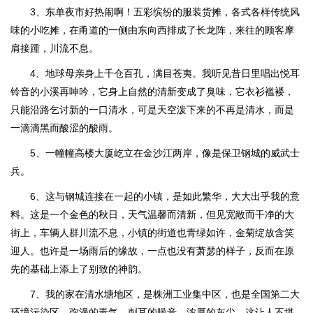
3、东单夜市好热闹啊！五彩缤纷的服装货摊，各式各样传统风
味的小吃摊，在甬道的一侧由东向西排成了长龙阵，来往的顾客摩
肩接踵，川流不息。
4、地球母亲身上千仓百孔，满目苍夷。我听见昔日里唱出悦耳
铃音的小溪再呻吟，它身上自然的清新变成了臭味，它衣衫褴褛，
只能沿路乞讨新的一口清水，可是天空泼下来的不再是清水，而是
一滴滴黑而酸涩的酸雨。
5、一幢幢高楼大厦屹立在金沙江两岸，像是保卫钢城的威武士
兵。
6、这与钢城连接在一起的小镇，是如此繁华，大大出乎我的意
料。这是一个金色的秋日，天气温馨而清新，但见宽敞而干净的大
街上，车辆人群川流不息，小镇的街道也青绿如许，金菊绽放含笑
迎人。也许是一场雨后的缘故，一点也没有萧瑟的样子，反而在原
先的基础上添上了别致的神韵。
7、我的家在清水塘地区，是株洲工业集中区，也是全国第二大
环境污染区。弥漫的毒气、刺耳的噪音、浓厚的灰尘，这让人不堪