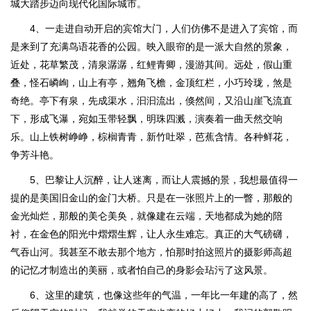
城大踏步迈向现代化国际城市。
4、一走进自动开启的宾馆大门，人们仿佛不是进入了宾馆，而
是来到了充满鸟语花香的公园。映入眼帘的是一派大自然的景象，
近处，花草繁茂，清泉潺潺，红鲤青卿，漫游其间。远处，假山重
叠，怪石嶙峋，山上有亭，翘角飞檐，金顶红栏，小巧玲珑，煞是
奇绝。亭下有泉，先成渠水，汩汩流出，倏然间，又沿山崖飞流直
下，形成飞瀑，宛如玉带轻飘，明珠四溅，演奏着一曲天然交响
乐。山上铁树峥峥，棕榈青青，新竹吐翠，芭蕉含情。各种鲜花，
争芳斗艳。
5、巴黎让人沉醉，让人迷离，而让人震撼的景，我想最值得一
提的是美国旧金山的金门大桥。只是在一张照片上的一瞥，那般的
金光灿烂，那般的美仑美奂，就像建在云端，天地都成为她的陪
衬，在金色的阳光中熠熠生辉，让人永生难忘。真正的大气磅礴，
气吞山河。我甚至不敢去那个地方，怕那时拍这照片的摄影师高超
的记忆才制造出的美丽，或者怕自己的身影会玷污了这风景。
6、这里的建筑，也像这些年的气温，一年比一年建的高了，然