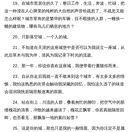
19、在城市里居住的久了，整日工作，生活，奔波，忙碌，把
这一种浸在人心脾里的纯粹的大自然的声音给疏忽了。不疏忽又能
怎么样呢？城市里有的是繁华的车辆，目不暇接的人群，一幢挨一
幢的建筑物，哪有鸟儿们栖息的地方？
20、只影落空城，一个人的城。
21、不知道在天涯的这座城堡中是否可以为我设立一座城，从
此后草木与我为伴，清风为我记录下时光的流逝。
22、那一年，你说你喜欢这座城，我便带着行囊随你而来。
23、自从你走后我就一直不敢来到这个城市，有太多太多的情
愫，我怕这熟悉的街景会触动我深藏的回忆，我怕这久违了的味道
会湿润我恍若隔世般迷离的双眼。
24、站在街上，川流的人群，叠着匆忙的脚印，把空气中的那
缕槐花的清香，冲散的越来越淡了，槐花正飘零，你若真能隔世回
眸，也否看见，那飘落一地的素白如雪？
25、说是你的城，那也只是我的一厢情愿。因为你注定不是属