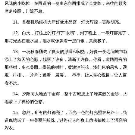
风味的小吃摊，在甬道的一侧由东向西排成了长龙阵，来往的顾客
摩肩接踵，川流不息。
11、首都机场候机大厅好像水晶宫，灯火辉煌，宽敞明亮。
12、白天，灯柱上的灯闭了“眼睛”，到了晚上，一串灯都亮了，
那灯光洒在池水里，池水就像飘着一层白银，真美极了。
13、一场秋雨褪去了夏天的浮躁和闷热，好像一夜之间城市就
添上了秋天的色彩，靓丽了许多，清新了许多。你看，道路两旁的
那些树，多么美丽。墨绿的树叶，黄油油的花，浅红色的果实，远
观一排排，一片片；近看一层层，一串串。让人赏心悦目，让人百
看不厌。
14、夕阳向大地洒下金辉，整个古城披上了蝉翼般的金纱，大
地蒙上了神秘的色彩。
15、忽然，所有的灯都亮了，五光十色的灯光照在马路上，街
道像镶嵌了一串美丽的珍珠，过路行人的身上仿佛都披上了漂亮的
彩衣。