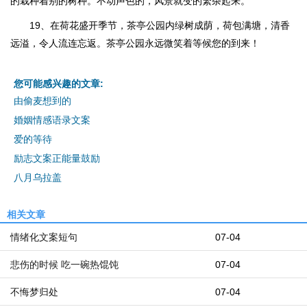
的栽种着别的树种。不动声色的，风景就变的繁杂起来。
19、在荷花盛开季节，茶亭公园内绿树成荫，荷包满塘，清香
远溢，令人流连忘返。茶亭公园永远微笑着等候您的到来！
您可能感兴趣的文章:
由偷麦想到的
婚姻情感语录文案
爱的等待
励志文案正能量鼓励
八月乌拉盖
相关文章
情绪化文案短句
07-04
悲伤的时候 吃一碗热馄饨
07-04
不悔梦归处
07-04