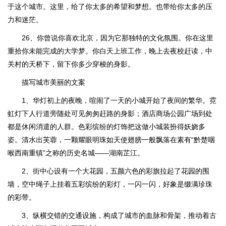
于这个城市。这里，给了你太多的希望和梦想。也带给你太多的压
力和迷茫。
26、你曾说你喜欢北京，因为它那独特的文化氛围。你在这里
重拾你未能完成的大学梦。你白天上班工作，晚上去夜校赶读，中
关村的天桥下，留下你多少穿梭的身影。
描写城市美丽的文案
1、华灯初上的夜晚，喧闹了一天的小城开始了夜间的繁华。霓
虹灯下人行道旁随处可见匆匆赶路的身影；酒店商场公园广场到处
都是休闲消遣的人群。色彩缤纷的灯饰把这做小城装扮得妖娆多
姿。清水出芙蓉，一颗耀眼明珠如天使翅膀一般飘落在素有“黔楚咽
喉西南重镇”之称的历史名城——湖南芷江。
2、街中心设有一个大花园，五颜六色的彩旗拉起了花园的围
墙，空中绳子上挂着五彩缤纷的彩灯，一闪一闪，好象是缀满珍珠
的彩带。
3、纵横交错的交通设施，构成了城市的血脉和骨架，推动着古