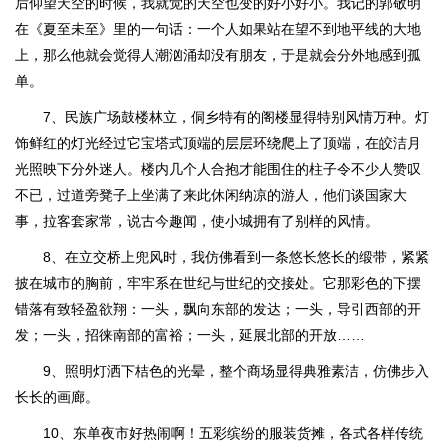
后仰望天空的时候，我就觉的天空也变的好小好小。我记的郭敬明
在《夏至未至》里的一句话：一个人如果站在望不到地平线的大地
上，那么他就会觉得人潮汹涌却没有朋友，于是就会分外地感到孤
单。
7、民族广场鼓楼林立，侗乡特有的阁楼显得特别风情万种。灯
饰鲜红的灯光经过它宝塔式顶端的层层环绕爬上了顶端，在皎洁月
光照映下分外迷人。楼内几个人合抱才能围住的柱子令不少人赞叹
不已，过道旁凳子上坐满了来此休闲纳凉的游人，他们谈国家大
事，拉客套家常，说古今趣闻，使小城拥有了别样的风情。
8、在立交桥上兜风时，我仿佛看到一条悠长悠长的缎带，紧紧
披在城市的胸前，牢牢系在世纪与世纪的交接处。它那彩色的下摆
错落有致轻盈欲翔：一头，飘向东部的发达；一头，导引西部的开
发；一头，招徕南部的富裕；一头，延展北部的开放……
9、照明灯洒下桔色的光晕，整个商场显得典雅素洁，仿佛步入
长长的画廊。
10、东单夜市好热闹啊！五彩缤纷的服装货摊，各式各样传统