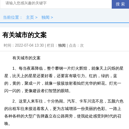
当前位置：
主页
>
独闻
>
有关城市的文案
时间：2022-07-04 13:30 | 栏目：
独闻
| 点击：
次
有关城市的文案
1、每当夜幕降临，整个攀钢一片灯火辉煌，就像天上闪烁的星
星，比天上的星星还要好看，还要富有吸引力。红的，绿的，蓝
的，黄的，聚成一片，就像一簇簇放射着灿烂光华的鲜花。灯光一
闪一闪的，更像建设者们智慧的眼睛。
2、这里人来车往，十分热闹。汽车、卡车川流不息，五颜六色
的出租车往来接送着客人，更为古城增添一份美丽的色彩。一路上
各种各样的大型广告牌矗立在公路两旁，使我处处感受到时代的召
唤。