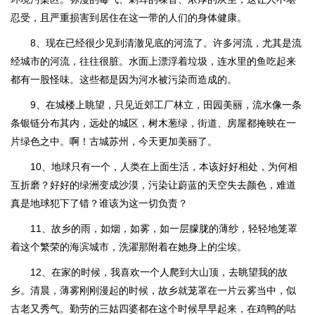
忍受，且严重损害到居住在这一带的人们的身体健康。
8、现在已经很少见到清澈见底的河流了。许多河流，尤其是流
经城市的河流，往往很脏。水面上漂浮着垃圾，连水里的鱼吃起来
都有一股怪味。这些都是因为河水被污染而造成的。
9、在城楼上眺望，只见近郊工厂林立，田园美丽，流水像一条
条银链分布其内，远处的城区，树木葱绿，街道、房屋都掩映在一
片绿色之中。啊！古城苏州，今天更加美丽了。
10、地球只有一个，人类在上面生活，本该好好相处，为何相
互折磨？好好的绿洲变成沙漠，污染让蔚蓝的天空失去颜色，难道
真是地球犯下了错？谁该为这一切负责？
11、故乡的雨，如烟，如雾，如一层朦胧的薄纱，轻轻地笼罩
着这个繁荣的海滨城市，洗濯那附着在她身上的尘埃。
12、在家的时候，我喜欢一个人爬到大山顶，去眺望我的故
乡。清晨，薄雾刚刚漫起的时候，故乡就茏罩在一片云雾当中，似
古老又秀气。勤劳的三姑四婆都在这个时候早早起来，在鸡鸭的咕