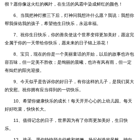
彻？愿你像这火红的枫叶，在生活的风霜中染成鲜红的颜色！
6、当我把神灯擦三下后，灯神问我想许什么愿？我说：我想你
帮我保佑我的孩子，希望他生日快乐，永远幸福。
7、祝你生日快乐，你的善良使这个世界变得更加美好，愿这完
全属于你的一天带给你快乐，愿未来的日子锦上添花！
8、宝贝，现在的你是一个美丽童话的开始，以后的故事也许包
容百味，但一定美不胜收；是绚丽的晨曦，也许有风有雨，但一定
有灿烂的阳光迎接。
9、今天似乎是告诉你的好日子，有你这样的儿子，是我们莫大
的安慰。祝你拥有应当得到的一切快乐。
10、希望你健康快乐的成长！每天开开心心的上幼儿园。每天
好好吃菜，快快长大。
11、值得记念的日子，世界因为有了你而更加美好，生日快
乐。
12、孩子，愿你快快脱去幼稚和娇嫩，扬起创造的风帆，驶向