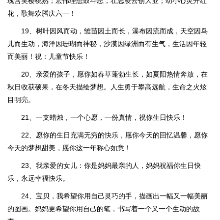
瑰含笑樱桃熟；宏伟理想鼓斗志，壮志凌云创大业；幼小心灵开红
花，歌舞欢腾庆六一！
19、树叶因风而动，雏苗因土而长，瀑布因流而成，天空因鸟
儿而生动，海洋因珊瑚而神秘，沙漠因绿洲而有生气，生活因年轻
而美丽！祝：儿童节快乐！
20、亲爱的孩子，愿你如春草蓬勃生长，如夏阳热情奔放，在
秋日收获硕果，在冬天描绘梦想。人生勇于攀高远航，生命之火炫
目明亮。
21、一支蜡烛，一个心愿，一份真情，祝你生日快乐！
22、愿你的生日充满无穷的快乐，愿你今天的回忆温馨，愿你
今天的梦想甜美，愿你这一年称心如意！
23、我亲爱的女儿：你是妈妈最亲的人，妈妈祝福你生日快
乐，永远幸福快乐。
24、宝贝，我希望你用自己灵巧的手，描画出一幅又一幅美丽
的图画。妈妈更希望你用自己的笔，书写着一个又一个生动的故