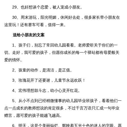
29、也好想谈个恋爱，被人宠成小朋友。
30、周末游玩，阳光明媚，休闲好去处，很多家长带小朋友在
这里玩！还有赛车可看，值得一来。
送给小朋友的文案
1、孩子们，别忘了常回幼儿园看看。老师爱听关于你们的一
切。走好，我可爱的孩子，但愿你成长的每一个驿站都有母爱般关
爱的情怀。
2、孩童的动作，是清洁，是正值。
3、玫瑰花开了还要谢，儿童节永远欢跃！
4、宏伟理想鼓斗志，幼小心灵开红花。
5、从小不点到已经稍微懂事的幼儿园毕业班孩子，看着他们一
点一点成长的教师想说的肯定很多，不过千言万语只汇成一句毕业
赠言，愿可爱的孩子能越飞越高。
6、明天，这是个美丽灿烂、辉映着五光十色的迷人的字眼。愿