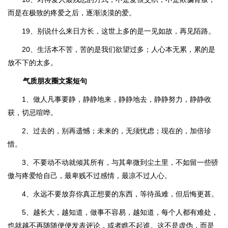
而是在极致的疼爱之后，逐渐淡漠的爱。
19、别说什么来日方长，这世上多的是一见如故，再见陌路。
20、生活本不苦，苦的是我们欲望过多；人心本无累，累的是
放不下的太多。
气质朋友圈文案短句
1、做人凡事要静，静静地来，静静地去，静静努力，静静收
获，切忌喧哗。
2、过去的，别再遗憾；未来的，无须忧虑；现在的，加倍珍
惜。
3、不要动不动就倾其所有，与其卑微到尘土里，不如留一些骄
傲与疼爱给自己，最卑贱不过感情，最凉不过人心。
4、永远不要放弃你真正想要的东西，等待虽难，但后悔更甚。
5、越长大，越知道，做事不容易，越知道，每个人都有难处，
也就越不再随随便便发表评论，或者瞧不起谁。这不是虚伪，而是