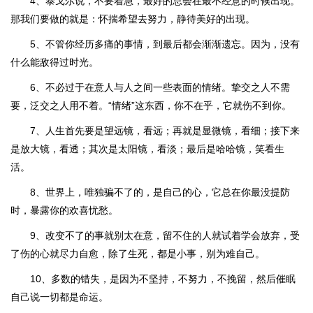
4、泰戈尔说，不要着急，最好的总会在最不经意的时候出现。
那我们要做的就是：怀揣希望去努力，静待美好的出现。
5、不管你经历多痛的事情，到最后都会渐渐遗忘。因为，没有
什么能敌得过时光。
6、不必过于在意人与人之间一些表面的情绪。挚交之人不需
要，泛交之人用不着。“情绪”这东西，你不在乎，它就伤不到你。
7、人生首先要是望远镜，看远；再就是显微镜，看细；接下来
是放大镜，看透；其次是太阳镜，看淡；最后是哈哈镜，笑看生
活。
8、世界上，唯独骗不了的，是自己的心，它总在你最没提防
时，暴露你的欢喜忧愁。
9、改变不了的事就别太在意，留不住的人就试着学会放弃，受
了伤的心就尽力自愈，除了生死，都是小事，别为难自己。
10、多数的错失，是因为不坚持，不努力，不挽留，然后催眠
自己说一切都是命运。