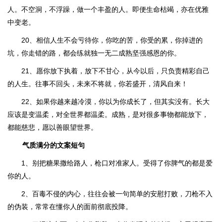
人。不空洞，不浮躁，做一个丰盈的人。即便生命枯竭，亦在优雅
中变老。
20、相信人生不会亏待你，你吃的苦，你受的累，你掉进的
坑，你走错的路，都会练就独一无二成熟坚强感恩的你。
21、愿你放下执着，放下不甘心，从今以后，只负责精彩自己
的人生。往事不回头，未来不将就，你若盛开，清风自来！
22、如果你越来越冷漠，你以为你成长了，但其实没有。长大
应该是变温柔，对全世界都温柔。成熟，是对很多事物都能放下，
都能慈悲，愿以善眼望世界。
气质满分的文案短句
1、别把糖果撒给路人，枪口对准家人。受得了你脾气的都是爱
你的人。
2、百毒不侵的内心，往往会被一句简单的安慰打败，刀枪不入
的伪装，常常在懂你人的面前彻底投降。