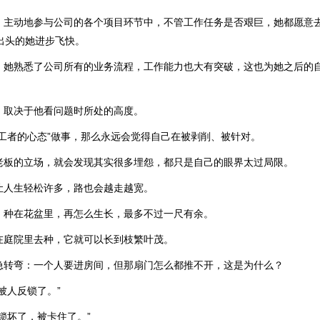
，主动地参与公司的各个项目环节中，不管工作任务是否艰巨，她都愿意
出头的她进步飞快。
，她熟悉了公司所有的业务流程，工作能力也大有突破，这也为她之后的
，取决于他看问题时所处的高度。
打工者的心态”做事，那么永远会觉得自己在被剥削、被针对。
老板的立场，就会发现其实很多埋怨，都只是自己的眼界太过局限。
让人生轻松许多，路也会越走越宽。
，种在花盆里，再怎么生长，最多不过一尺有余。
在庭院里去种，它就可以长到枝繁叶茂。
急转弯：一个人要进房间，但那扇门怎么都推不开，这是为什么？
被人反锁了。”
锁坏了，被卡住了。”