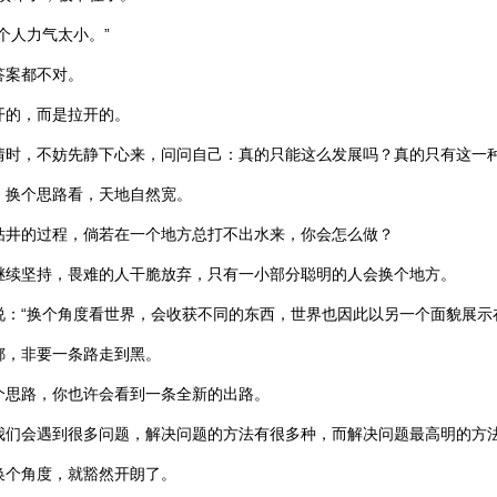
个人力气太小。”
答案都不对。
开的，而是拉开的。
情时，不妨先静下心来，问问自己：真的只能这么发展吗？真的只有这一
，换个思路看，天地自然宽。
钻井的过程，倘若在一个地方总打不出水来，你会怎么做？
继续坚持，畏难的人干脆放弃，只有一小部分聪明的人会换个地方。
说：“换个角度看世界，会收获不同的东西，世界也因此以另一个面貌展示
掷，非要一条路走到黑。
个思路，你也许会看到一条全新的出路。
我们会遇到很多问题，解决问题的方法有很多种，而解决问题最高明的方
换个角度，就豁然开朗了。