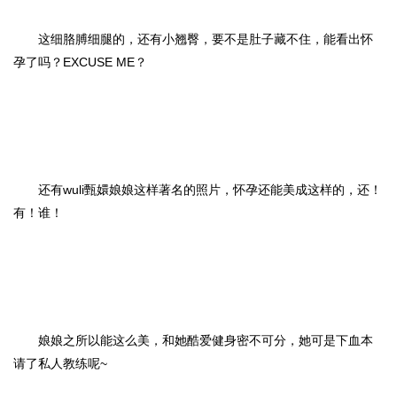
这细胳膊细腿的，还有小翘臀，要不是肚子藏不住，能看出怀
孕了吗？EXCUSE ME？
还有wuli甄嬛娘娘这样著名的照片，怀孕还能美成这样的，还！
有！谁！
娘娘之所以能这么美，和她酷爱健身密不可分，她可是下血本
请了私人教练呢~