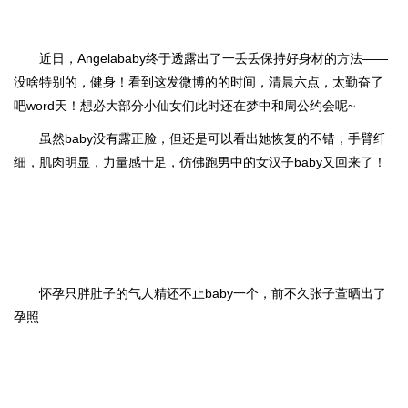
近日，Angelababy终于透露出了一丢丢保持好身材的方法——
没啥特别的，健身！看到这发微博的的时间，清晨六点，太勤奋了
吧word天！想必大部分小仙女们此时还在梦中和周公约会呢~
虽然baby没有露正脸，但还是可以看出她恢复的不错，手臂纤
细，肌肉明显，力量感十足，仿佛跑男中的女汉子baby又回来了！
怀孕只胖肚子的气人精还不止baby一个，前不久张子萱晒出了
孕照