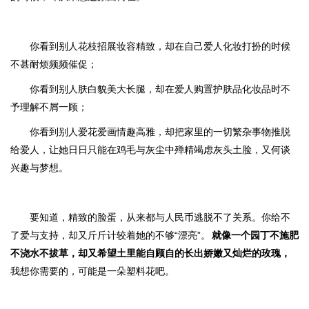
你看到别人花枝招展妆容精致，却在自己爱人化妆打扮的时候
不甚耐烦频频催促；
你看到别人肤白貌美大长腿，却在爱人购置护肤品化妆品时不
予理解不屑一顾；
你看到别人爱花爱画情趣高雅，却把家里的一切繁杂事物推脱
给爱人，让她日日只能在鸡毛与灰尘中殚精竭虑灰头土脸，又何谈
兴趣与梦想。
要知道，精致的脸蛋，从来都与人民币逃脱不了关系。你给不
了爱与支持，却又斤斤计较着她的不够“漂亮”。
就像一个园丁不施肥
不浇水不拔草，却又希望土里能自顾自的长出娇嫩又灿烂的玫瑰，
我想你需要的，可能是一朵塑料花吧。